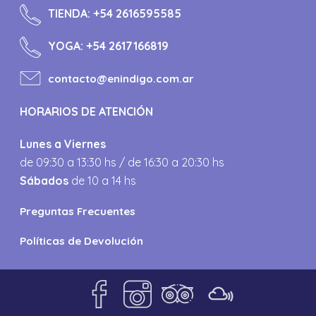
TIENDA:
+54 2616595585
YOGA:
+54 2617166819
contacto@enindigo.com.ar
HORARIOS DE ATENCIÓN
Lunes a Viernes
de 09:30 a 13:30 hs / de 16:30 a 20:30 hs
Sábados
de 10 a 14 hs
Preguntas Frecuentes
Políticas de Devolución