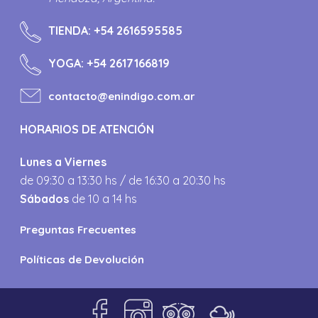
TIENDA:
+54 2616595585
YOGA:
+54 2617166819
contacto@enindigo.com.ar
HORARIOS DE ATENCIÓN
Lunes a Viernes
de 09:30 a 13:30 hs / de 16:30 a 20:30 hs
Sábados
de 10 a 14 hs
Preguntas Frecuentes
Políticas de Devolución