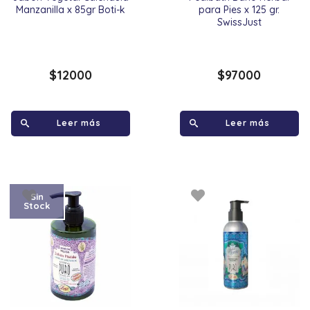
Manzanilla x 85gr Boti-k
para Pies x 125 gr.
SwissJust
$
12000
$
97000
Leer más
Leer más
Sin
Stock