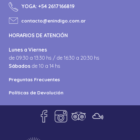
YOGA:
+54 2617166819
contacto@enindigo.com.ar
HORARIOS DE ATENCIÓN
Lunes a Viernes
de 09:30 a 13:30 hs / de 16:30 a 20:30 hs
Sábados
de 10 a 14 hs
Preguntas Frecuentes
Políticas de Devolución