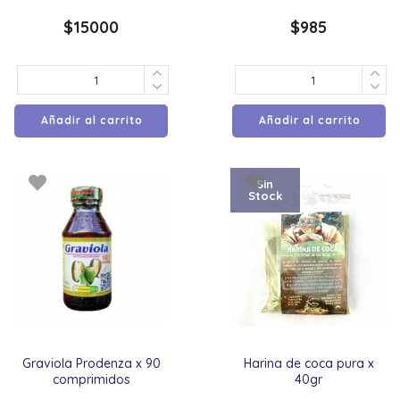
$
15000
$
985
Añadir al carrito
Añadir al carrito
Sin
Stock
Graviola Prodenza x 90
Harina de coca pura x
comprimidos
40gr