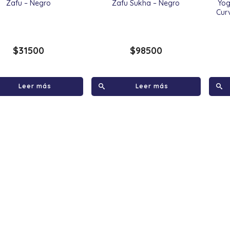
Zafu – Negro
Zafu Sukha – Negro
Yog
Cur
$
31500
$
98500
Leer más
Leer más