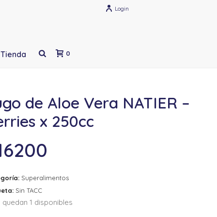
Login
Tienda
0
ugo de Aloe Vera NATIER –
rries x 250cc
16200
goría:
Superalimentos
ueta:
Sin TACC
 quedan 1 disponibles