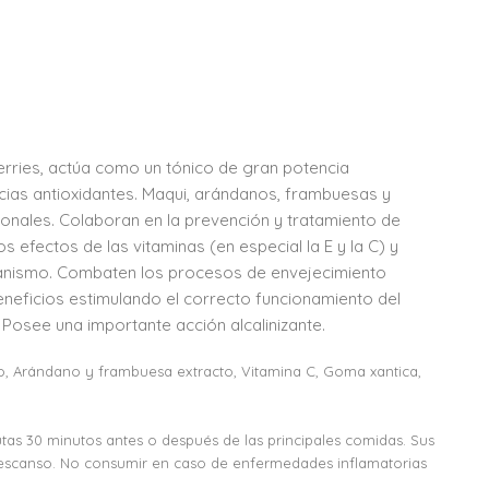
erries, actúa como un tónico de gran potencia
ncias antioxidantes. Maqui, arándanos, frambuesas y
onales. Colaboran en la prevención y tratamiento de
s efectos de las vitaminas (en especial la E y la C) y
organismo. Combaten los procesos de envejecimiento
eneficios estimulando el correcto funcionamiento del
. Posee una importante acción alcalinizante.
cto, Arándano y frambuesa extracto, Vitamina C, Goma xantica,
utas 30 minutos antes o después de las principales comidas. Sus
 descanso. No consumir en caso de enfermedades inflamatorias