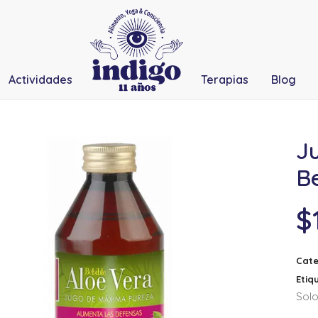
Actividades
Terapias
Blog
J
Be
$
Cate
Etiq
Solo