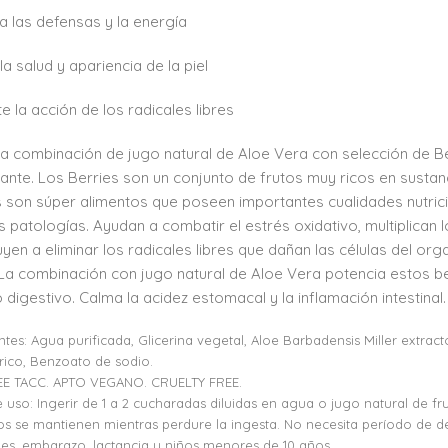
 las defensas y la energía
la salud y apariencia de la piel
 la acción de los radicales libres
a combinación de jugo natural de Aloe Vera con selección de B
dante. Los Berries son un conjunto de frutos muy ricos en susta
 son súper alimentos que poseen importantes cualidades nutrici
s patologías. Ayudan a combatir el estrés oxidativo, multiplican lo
uyen a eliminar los radicales libres que dañan las células del 
. La combinación con jugo natural de Aloe Vera potencia estos b
 digestivo. Calma la acidez estomacal y la inflamación intestinal
ntes: Agua purificada, Glicerina vegetal, Aloe Barbadensis Miller extra
trico, Benzoato de sodio.
E TACC. APTO VEGANO. CRUELTY FREE.
uso: Ingerir de 1 a 2 cucharadas diluidas en agua o jugo natural de fr
os se mantienen mientras perdure la ingesta. No necesita período de
ales, embarazo, lactancia y niños menores de 10 años.