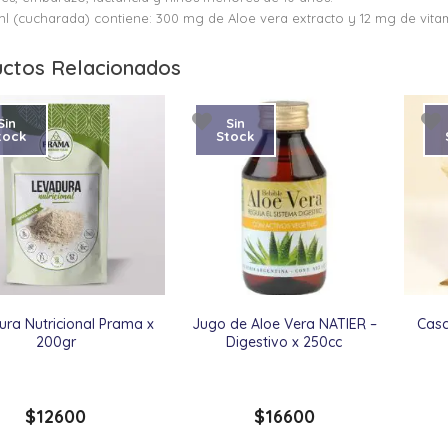
l (cucharada) contiene: 300 mg de Aloe vera extracto y 12 mg de vita
ctos Relacionados
Sin
Sin
tock
Stock
ra Nutricional Prama x
Jugo de Aloe Vera NATIER –
Casc
200gr
Digestivo x 250cc
$
12600
$
16600