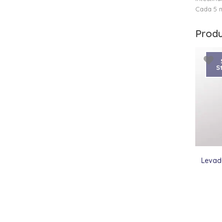
Cada 5 m
Produ
S
Levadu