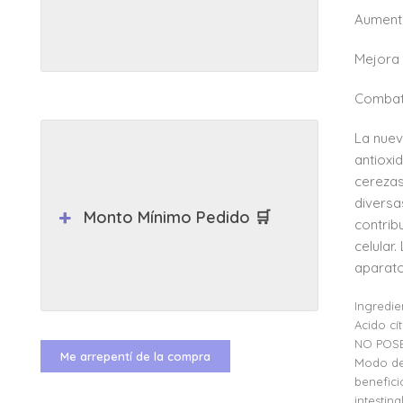
Aumenta
Mejora 
Combate
La nuev
antioxi
cerezas
diversa
Monto Mínimo Pedido 🛒
contrib
celular
aparato
Ingredie
Acido cí
NO POSE
Me arrepentí de la compra
Modo de 
benefici
intestin