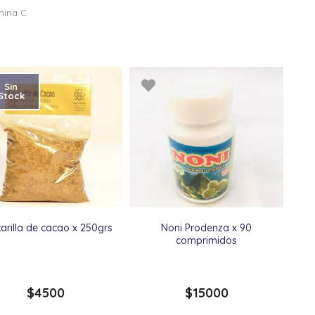
mina C.
Sin
Stock
arilla de cacao x 250grs
Noni Prodenza x 90
comprimidos
$
4500
$
15000