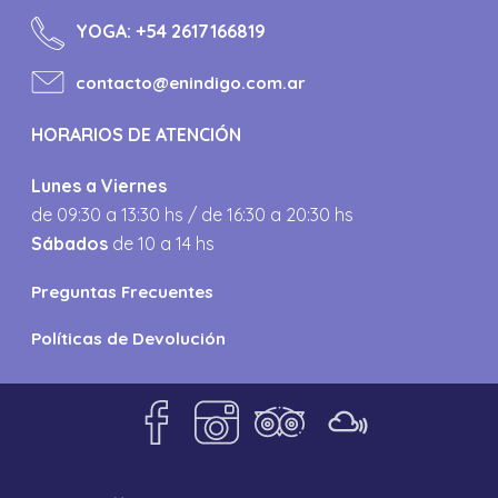
YOGA:
+54 2617166819
contacto@enindigo.com.ar
HORARIOS DE ATENCIÓN
Lunes a Viernes
de 09:30 a 13:30 hs / de 16:30 a 20:30 hs
Sábados
de 10 a 14 hs
Preguntas Frecuentes
Políticas de Devolución