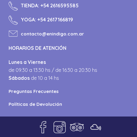
TIENDA:
+54 2616595585
YOGA:
+54 2617166819
contacto@enindigo.com.ar
HORARIOS DE ATENCIÓN
Lunes a Viernes
de 09:30 a 13:30 hs / de 16:30 a 20:30 hs
Sábados
de 10 a 14 hs
Preguntas Frecuentes
Políticas de Devolución