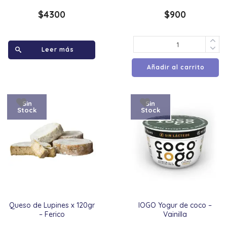
$
4300
$
900
Leer más
Añadir al carrito
Sin
Sin
Stock
Stock
Queso de Lupines x 120gr
IOGO Yogur de coco –
– Ferico
Vainilla