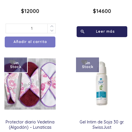
$
12000
$
14600
Leer más
Añadir al carrito
Sin
Sin
Stock
Stock
Protector diario Vedetina
Gel Intim de Soja 30 gr.
(Algodón) – Lunaticas
SwissJust