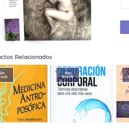
ctos Relacionados
Sin
Sin
tock
Stock