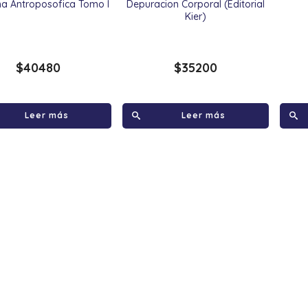
na Antroposofica Tomo I
Depuracion Corporal (Editorial
Kier)
$
40480
$
35200
Leer más
Leer más