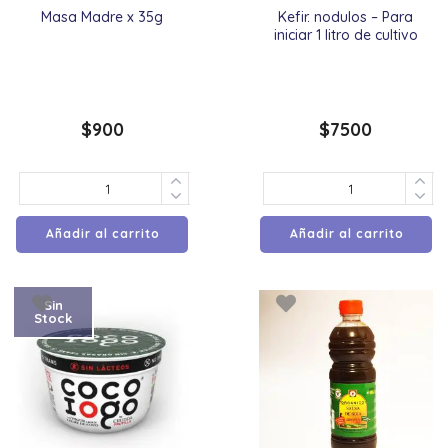
Masa Madre x 35g
Kefir. nodulos – Para
iniciar 1 litro de cultivo
$
900
$
7500
Añadir al carrito
Añadir al carrito
Sin
Stock