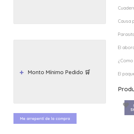
Cuadern
Causa p
Parasit
El abor
¿Como 
Monto Mínimo Pedido 🛒
El paqu
Produ
S
Me arrepentí de la compra