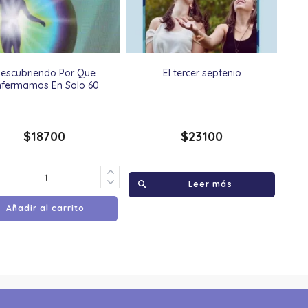
escubriendo Por Que
El tercer septenio
nfermamos En Solo 60
$
18700
$
23100
Leer más
Añadir al carrito