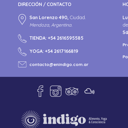
DIRECCIÓN / CONTACTO
H
San Lorenzo 490,
Ciudad.
Lu
Mendoza, Argentina.
de
S
TIENDA:
+54 2616595585
Pr
YOGA:
+54 2617166819
Po
contacto@enindigo.com.ar