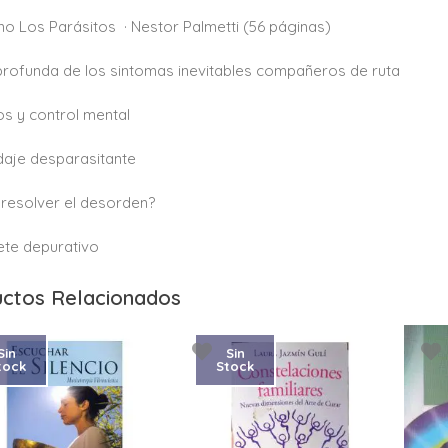
o Los Parásitos · Nestor Palmetti (56 páginas)
rofunda de los sintomas inevitables compañeros de ruta
os y control mental
daje desparasitante
resolver el desorden?
ete depurativo
ctos Relacionados
Sin
Sin
tock
Stock