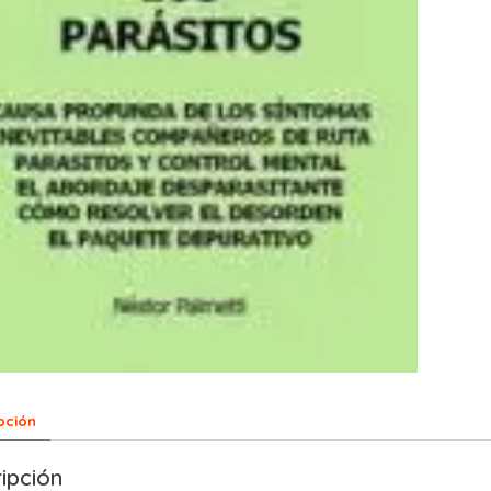
pción
ipción