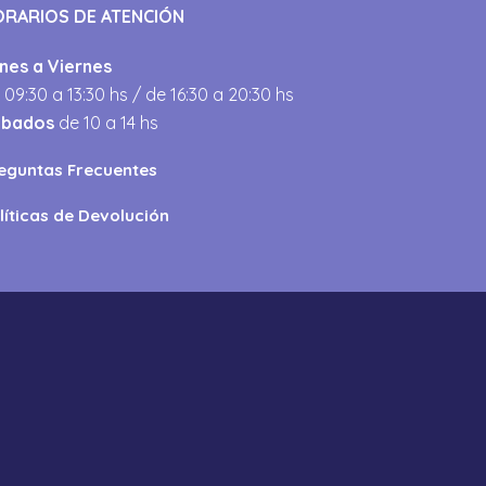
ORARIOS DE ATENCIÓN
nes a Viernes
 09:30 a 13:30 hs / de 16:30 a 20:30 hs
ábados
de 10 a 14 hs
eguntas Frecuentes
líticas de Devolución