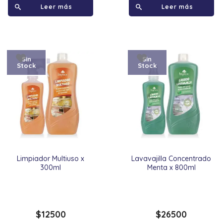
Leer más
Leer más
Sin
Sin
Stock
Stock
Limpiador Multiuso x
Lavavajilla Concentrado
300ml
Menta x 800ml
$
12500
$
26500