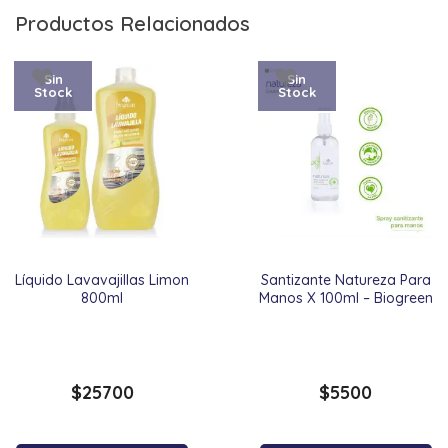
Productos Relacionados
Sin
Sin
Stock
Stock
Líquido Lavavajillas Limon
Santizante Natureza Para
800ml
Manos X 100ml – Biogreen
$
25700
$
5500