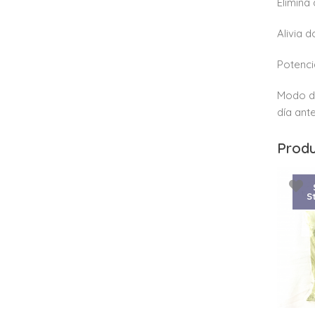
Elimina
Alivia d
Potenci
Modo de
día ant
Produ
S