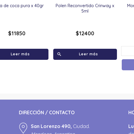
na de coca pura x 40gr
Polen Reconvertido Crinway x
Mor
5ml
$
11850
$
12400
Leer más
Leer más
DIRECCIÓN / CONTACTO
H
San Lorenzo 490,
Ciudad.
Lu
Mendoza, Argentina.
de