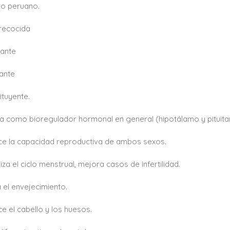
to peruano.
recocida
dante
zante
ituyente.
a como bioregulador hormonal en general (hipotálamo y pituita
e la capacidad reproductiva de ambos sexos.
iza el ciclo menstrual, mejora casos de infertilidad.
 el envejecimiento.
ce el cabello y los huesos.