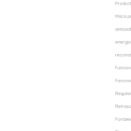
Produc
Maca p
antioxi
energi
reconst
Funcion
Favorec
Regular
Retrasa
Fortale