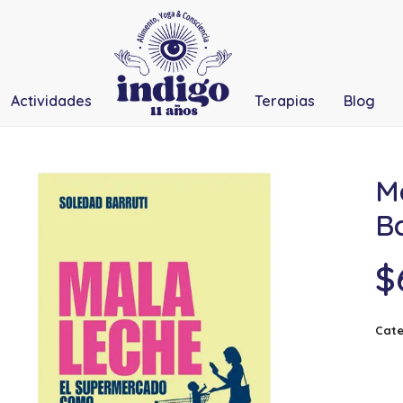
Actividades
Terapias
Blog
M
Ba
$
Cate