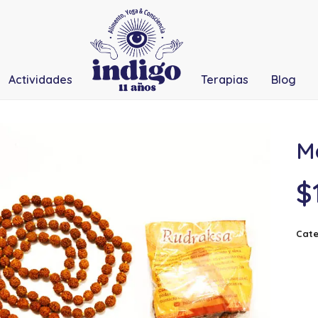
Actividades
Terapias
Blog
M
$
Cate