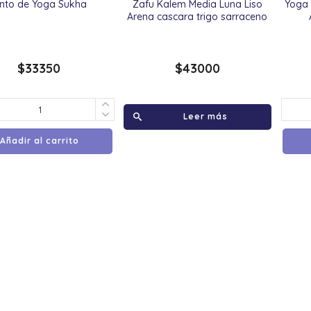
into de Yoga Sukha
Zafu Kalem Media Luna Liso
Yoga 
Arena cascara trigo sarraceno
$
33350
$
43000
Leer más
Añadir al carrito