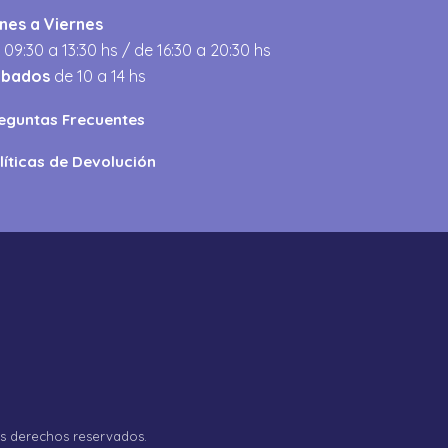
nes a Viernes
 09:30 a 13:30 hs / de 16:30 a 20:30 hs
ábados
de 10 a 14 hs
eguntas Frecuentes
líticas de Devolución
os derechos reservados.