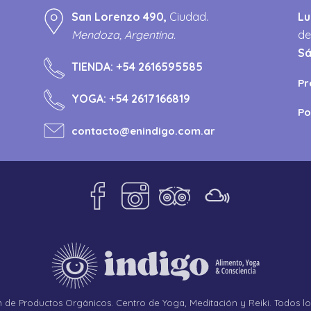
San Lorenzo 490,
Ciudad.
Lu
Mendoza, Argentina.
de
S
TIENDA:
+54 2616595585
Pr
YOGA:
+54 2617166819
Po
contacto@enindigo.com.ar
de Productos Orgánicos. Centro de Yoga, Meditación y Reiki. Todos l