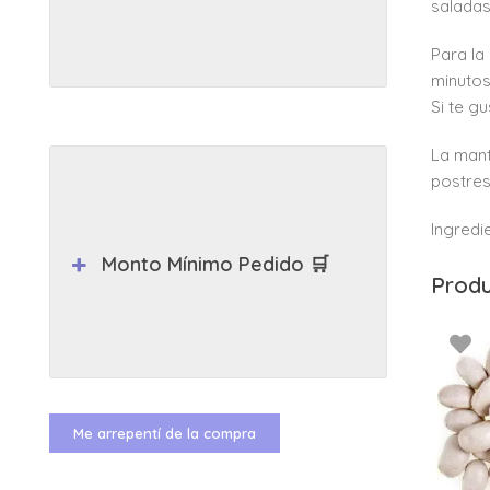
saladas
Para la
minutos
Si te g
La mant
postres
Ingredi
Monto Mínimo Pedido 🛒
Produ
Me arrepentí de la compra