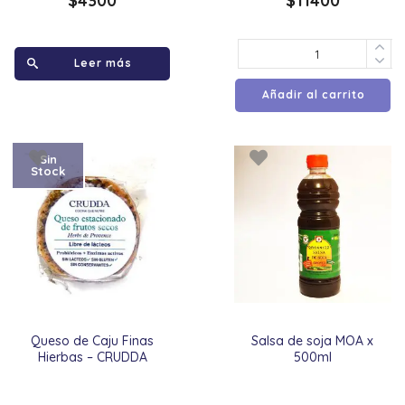
$
4300
$
11400
Leer más
Añadir al carrito
Sin
Stock
Queso de Caju Finas
Salsa de soja MOA x
Hierbas – CRUDDA
500ml