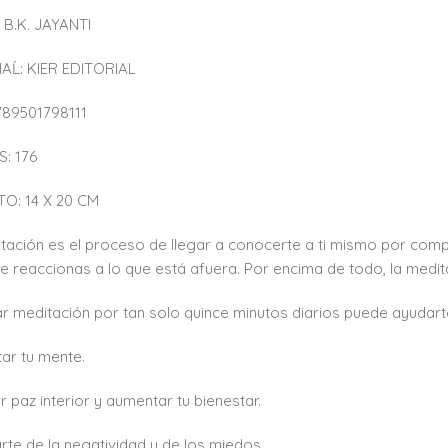
B.K. JAYANTI
AĹ: KIER EDITORIAL
789501798111
: 176
O: 14 X 20 CM
tación es el proceso de llegar a conocerte a ti mismo por com
ue reaccionas a lo que está afuera. Por encima de todo, la medit
ar meditación por tan solo quince minutos diarios puede ayudart
tar tu mente.
r paz interior y aumentar tu bienestar.
arte de la negatividad y de los miedos.