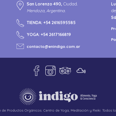
San Lorenzo 490,
Ciudad.
Lu
Mendoza, Argentina.
de
S
TIENDA:
+54 2616595585
Pr
YOGA:
+54 2617166819
Po
contacto@enindigo.com.ar
de Productos Orgánicos. Centro de Yoga, Meditación y Reiki. Todos l