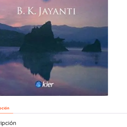
pción
ipción