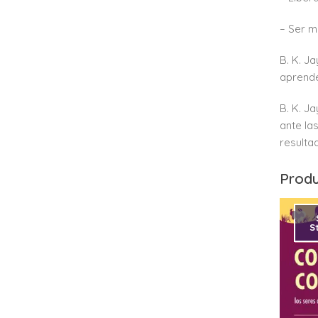
– Ser m
B. K. J
aprende
B. K. J
ante la
resulta
Produ
S