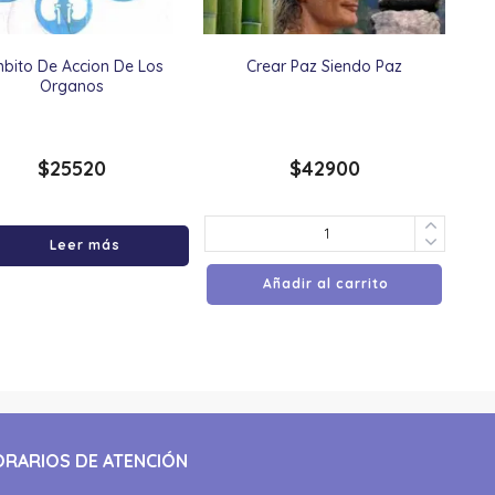
bito De Accion De Los
Crear Paz Siendo Paz
Organos
$
25520
$
42900
Leer más
Añadir al carrito
ORARIOS DE ATENCIÓN