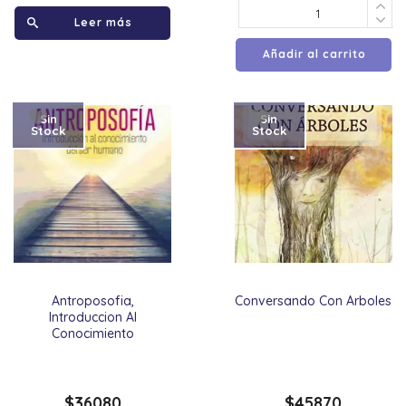
Leer más
Añadir al carrito
Sin
Sin
Stock
Stock
Antroposofia,
Conversando Con Arboles
Introduccion Al
Conocimiento
$
36080
$
45870