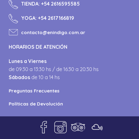
TIENDA:
+54 2616595585
YOGA:
+54 2617166819
contacto@enindigo.com.ar
HORARIOS DE ATENCIÓN
Lunes a Viernes
de 09:30 a 13:30 hs / de 16:30 a 20:30 hs
Sábados
de 10 a 14 hs
Preguntas Frecuentes
Políticas de Devolución