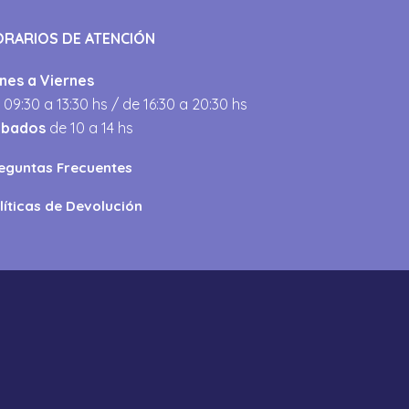
ORARIOS DE ATENCIÓN
nes a Viernes
 09:30 a 13:30 hs / de 16:30 a 20:30 hs
ábados
de 10 a 14 hs
eguntas Frecuentes
líticas de Devolución