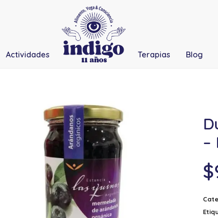
Actividades
Terapias
Blog
D
– 
$
Cate
Etiq