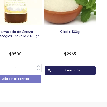
ermelada de Cereza
Xilitol x 100gr
ecógica Ecovalle x 450gr
$
9500
$
2965
Leer más
Añadir al carrito