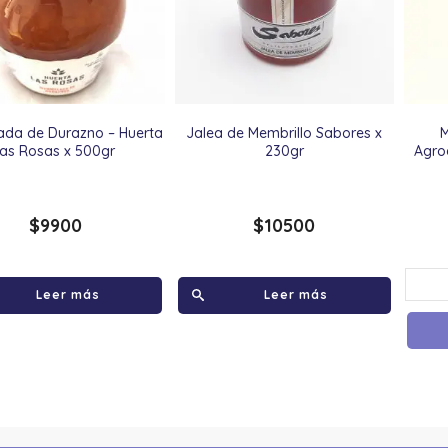
ada de Durazno – Huerta
Jalea de Membrillo Sabores x
M
las Rosas x 500gr
230gr
Agro
$
9900
$
10500
Leer más
Leer más