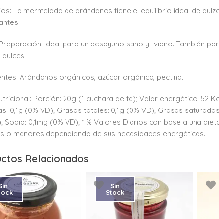
ios: La mermelada de arándanos tiene el equilibrio ideal de dulzor
antes.
Preparación: Ideal para un desayuno sano y liviano. También para
 dulces.
entes: Arándanos orgánicos, azúcar orgánica, pectina.
utricional: Porción: 20g (1 cuchara de té); Valor energético: 52 K
as: 0,1g (0% VD); Grasas totales: 0,1g (0% VD); Grasas saturadas:
; Sodio: 0,1mg (0% VD); * % Valores Diarios con base a una dieta
s o menores dependiendo de sus necesidades energéticas.
ctos Relacionados
Sin
Sin
tock
Stock