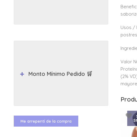
Benefic
saboriz
Usos / 
postres
Ingredi
Valor N
Proteín
Monto Mínimo Pedido 🛒
(2% VD)
mayore
Produ
S
Me arrepentí de la compra