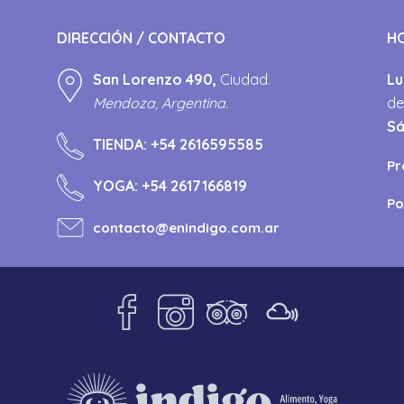
DIRECCIÓN / CONTACTO
H
San Lorenzo 490,
Ciudad.
Lu
Mendoza, Argentina.
de
S
TIENDA:
+54 2616595585
Pr
YOGA:
+54 2617166819
Po
contacto@enindigo.com.ar