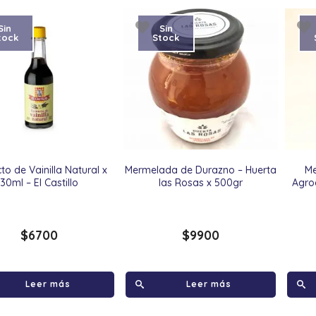
Sin
Sin
tock
Stock
to de Vainilla Natural x
Mermelada de Durazno – Huerta
M
30ml – El Castillo
las Rosas x 500gr
Agro
$
6700
$
9900
Leer más
Leer más