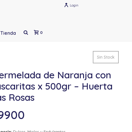
Login
Tienda
0
Sin Stock
ermelada de Naranja con
scaritas x 500gr – Huerta
as Rosas
9900
goría:
Dulces, Mieles y Endulzantes