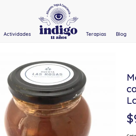
Actividades
Terapias
Blog
M
ca
L
$
Cate