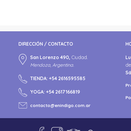
DIRECCIÓN / CONTACTO
H
San Lorenzo 490,
Ciudad.
Lu
Mendoza, Argentina.
de
S
TIENDA:
+54 2616595585
Pr
YOGA:
+54 2617166819
Po
contacto@enindigo.com.ar