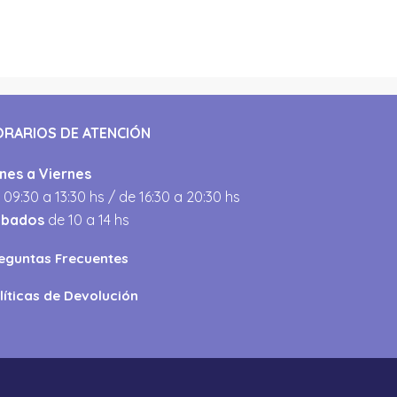
ORARIOS DE ATENCIÓN
nes a Viernes
 09:30 a 13:30 hs / de 16:30 a 20:30 hs
ábados
de 10 a 14 hs
eguntas Frecuentes
líticas de Devolución