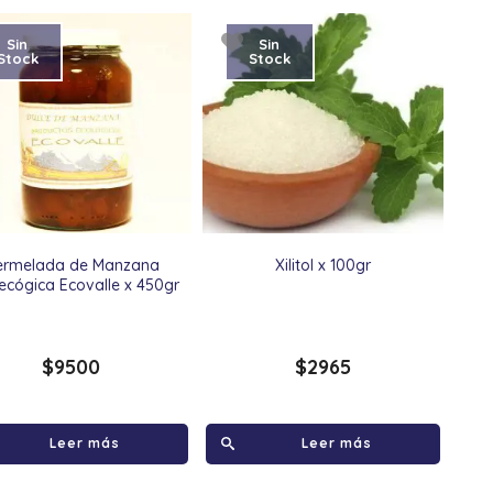
Sin
Sin
Stock
Stock
ermelada de Manzana
Xilitol x 100gr
ecógica Ecovalle x 450gr
$
9500
$
2965
Leer más
Leer más