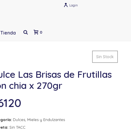
Login
Tienda
0
Sin Stock
lce Las Brisas de Frutillas
n chia x 270gr
6120
goría:
Dulces, Mieles y Endulzantes
ueta:
Sin TACC