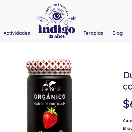
Actividades
Terapias
Blog
Du
co
$
Cate
Etiq