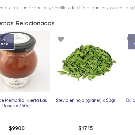
entes: frutillas orgánicas, semillas de chía orgánicas, azúcar orgá
ctos Relacionados
Sin
tock
de Membrillo Huerta Las
Stevia en hoja (granel) x 50gr
Dulc
Rosas x 450gr
$
9900
$
1715