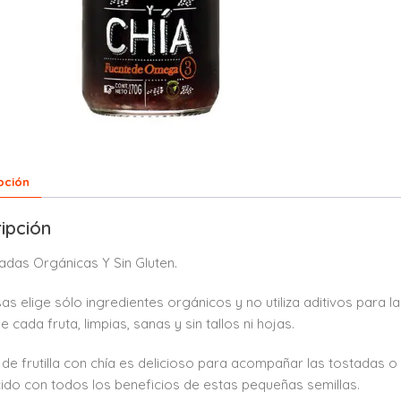
pción
ipción
das Orgánicas Y Sin Gluten.
sas elige sólo ingredientes orgánicos y no utiliza aditivos para 
 cada fruta, limpias, sanas y sin tallos ni hojas.
e de frutilla con chía es delicioso para acompañar las tostadas 
cido con todos los beneficios de estas pequeñas semillas.