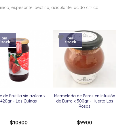
nico; espesante: pectina, acidulante: ácido cítrico.
Sin
Sin
Stock
Stock
e de Frutilla sin azúcar x
Mermelada de Peras en Infusión
420gr – Las Quinas
de Burro x 500gr – Huerta Las
Rosas
$
10300
$
9900