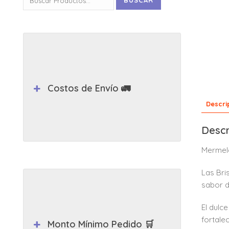
BUSCAR
por:
Costos de Envío 🚛
Descri
Descr
Mermela
Las Bri
sabor de
El dulc
fortale
Monto Mínimo Pedido 🛒