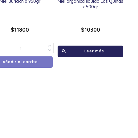
Miel Juricich x 950gr
Miel organica líquida Las Quinas
x 500gr
$
11800
$
10300
Leer más
Añadir al carrito