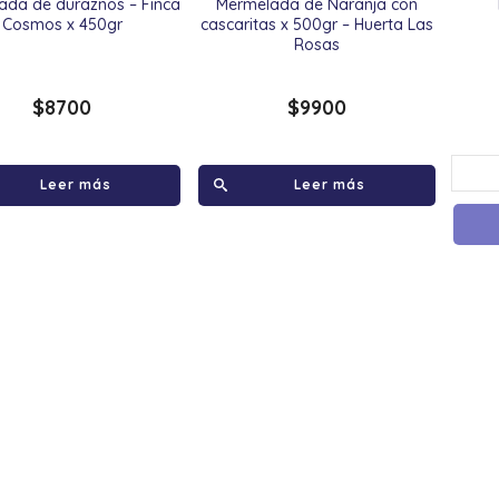
ada de duraznos – Finca
Mermelada de Naranja con
Cosmos x 450gr
cascaritas x 500gr – Huerta Las
Rosas
$
8700
$
9900
Leer más
Leer más