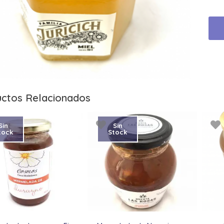
ctos Relacionados
Sin
Sin
tock
Stock