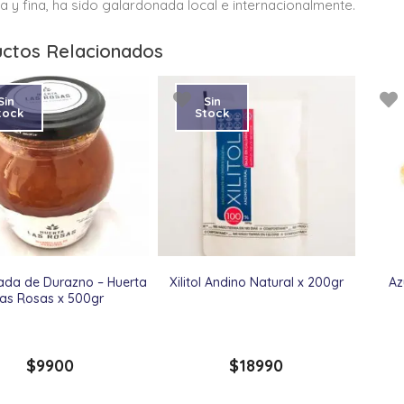
 y fina, ha sido galardonada local e internacionalmente.
ctos Relacionados
Sin
Sin
tock
Stock
ada de Durazno – Huerta
Xilitol Andino Natural x 200gr
Az
las Rosas x 500gr
$
9900
$
18990