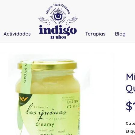
Actividades
Terapias
Blog
Mi
Q
$
Cate
Etiq