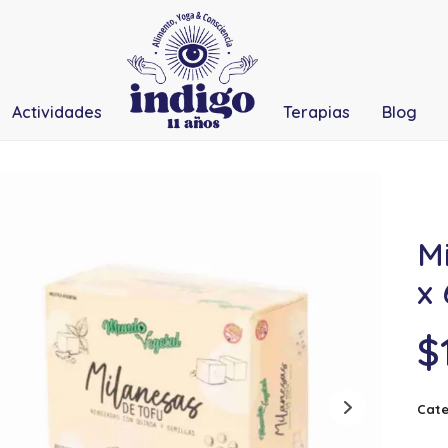
Actividades
Terapias
Blog
M
x
$
Cate