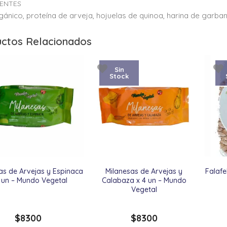
IENTES
gánico, proteína de arveja, hojuelas de quinoa, harina de garbanz
ctos Relacionados
Sin
Stock
as de Arvejas y Espinaca
Milanesas de Arvejas y
Falafe
 un – Mundo Vegetal
Calabaza x 4 un – Mundo
Vegetal
$
8300
$
8300