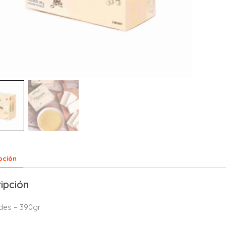
pción
ipción
des – 390gr