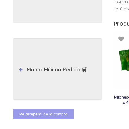
INGRED
Tofú or
Produ
Monto Mínimo Pedido 🛒
Milanes
x 4
Me arrepentí de la compra