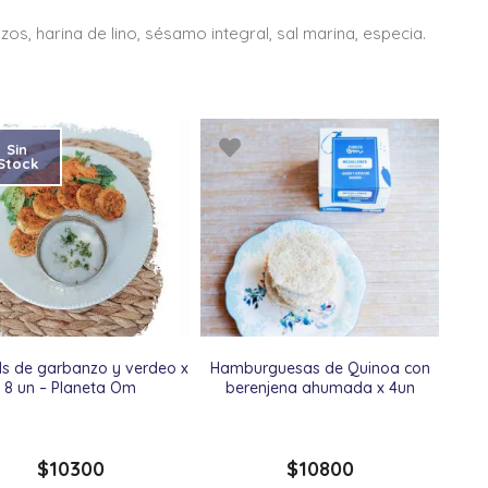
os, harina de lino, sésamo integral, sal marina, especia.
Sin
Stock
ls de garbanzo y verdeo x
Hamburguesas de Quinoa con
8 un – Planeta Om
berenjena ahumada x 4un
$
10300
$
10800