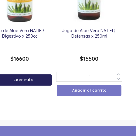
o de Aloe Vera NATIER –
Jugo de Aloe Vera NATIER-
Digestivo x 250cc
Defensas x 250ml
$
16600
$
15500
Leer más
Añadir al carrito