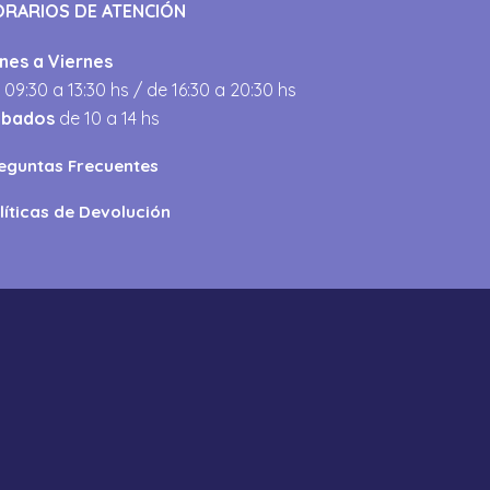
ORARIOS DE ATENCIÓN
nes a Viernes
 09:30 a 13:30 hs / de 16:30 a 20:30 hs
ábados
de 10 a 14 hs
eguntas Frecuentes
líticas de Devolución