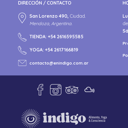
DIRECCIÓN / CONTACTO
H
San Lorenzo 490,
Ciudad.
Lu
Mendoza, Argentina.
de
S
TIENDA:
+54 2616595585
Pr
YOGA:
+54 2617166819
Po
contacto@enindigo.com.ar