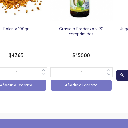
Polen x 100gr
Graviola Prodenza x 90
Jug
comprimidos
$
4365
$
15000
Añadir al carrito
Añadir al carrito