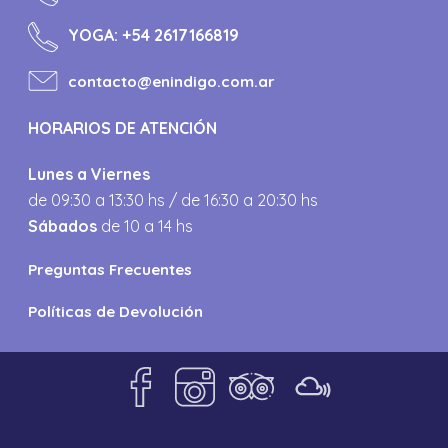
YOGA:
+54 2617166819
contacto@enindigo.com.ar
HORARIOS DE ATENCIÓN
Lunes a Viernes
de 09:30 a 13:30 hs / de 16:30 a 20:30 hs
Sábados
de 10 a 14 hs
Preguntas Frecuentes
Políticas de Devolución