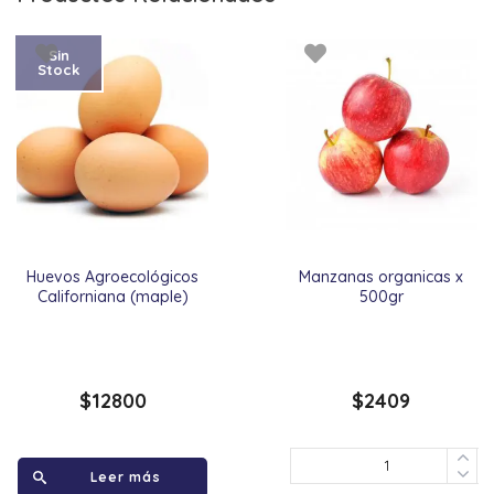
Sin
Stock
Huevos Agroecológicos
Manzanas organicas x
Californiana (maple)
500gr
$
12800
$
2409
Leer más