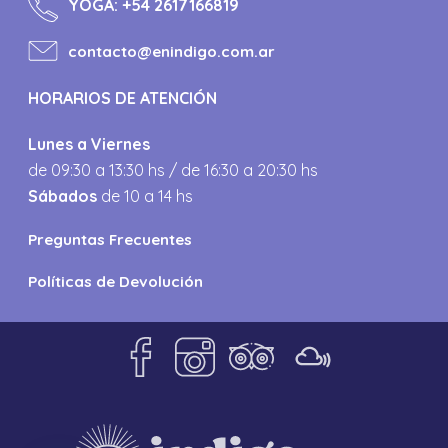
YOGA:
+54 2617166819
contacto@enindigo.com.ar
HORARIOS DE ATENCIÓN
Lunes a Viernes
de 09:30 a 13:30 hs / de 16:30 a 20:30 hs
Sábados
de 10 a 14 hs
Preguntas Frecuentes
Políticas de Devolución