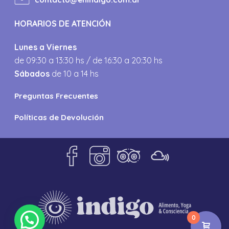
HORARIOS DE ATENCIÓN
Lunes a Viernes
de 09:30 a 13:30 hs / de 16:30 a 20:30 hs
Sábados
de 10 a 14 hs
Preguntas Frecuentes
Políticas de Devolución
0