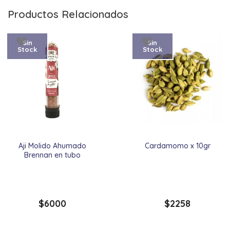
Productos Relacionados
Sin
Sin
Stock
Stock
Aji Molido Ahumado
Cardamomo x 10gr
Brennan en tubo
$
6000
$
2258