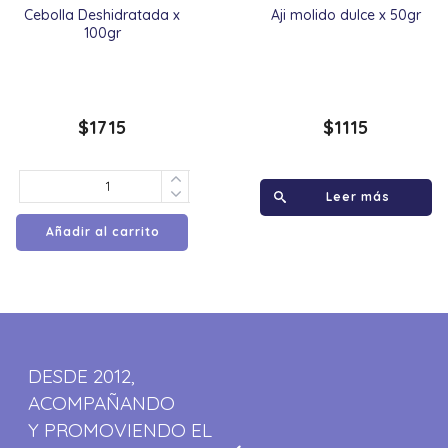
Cebolla Deshidratada x
Aji molido dulce x 50gr
100gr
$
1715
$
1115
Leer más
Añadir al carrito
DESDE 2012,
ACOMPAÑANDO
Y PROMOVIENDO EL