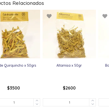
ctos Relacionados
de Quirquincho x 50grs
Altamisa x 50gr
Ba
$
3500
$
2600