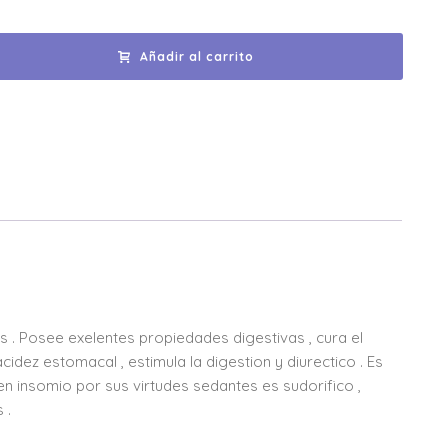
Añadir al carrito
es . Posee exelentes propiedades digestivas , cura el
cidez estomacal , estimula la digestion y diurectico . Es
en insomio por sus virtudes sedantes es sudorifico ,
 .