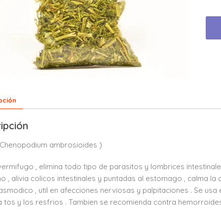
pción
ipción
( Chenopodium ambrosioides )
ermifugo , elimina todo tipo de parasitos y lombrices intestinal
 , alivia colicos intestinales y puntadas al estomago , calma la a
asmodico , util en afecciones nerviosas y palpitaciones . Se usa 
a tos y los resfrios . Tambien se recomienda contra hemorroides