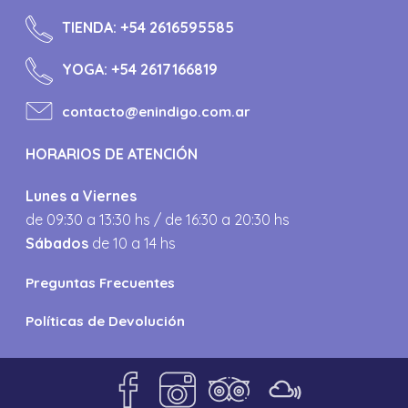
TIENDA:
+54 2616595585
YOGA:
+54 2617166819
contacto@enindigo.com.ar
HORARIOS DE ATENCIÓN
Lunes a Viernes
de 09:30 a 13:30 hs / de 16:30 a 20:30 hs
Sábados
de 10 a 14 hs
Preguntas Frecuentes
Políticas de Devolución