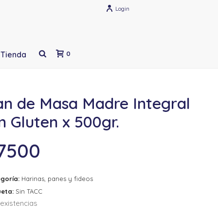
Login
Tienda
0
an de Masa Madre Integral
n Gluten x 500gr.
7500
goría:
Harinas, panes y fideos
ueta:
Sin TACC
existencias