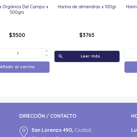
a Orgánica Del Campo x
Harina de almendras x 100gr
Hari
500grs
$
3500
$
3765
Leer más
Añadir al carrito
DIRECCIÓN / CONTACTO
H
San Lorenzo 490,
Ciudad.
Lu