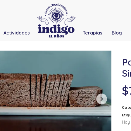
Actividades
Terapias
Blog
P
Si
$
Cate
Etiq
Hay 