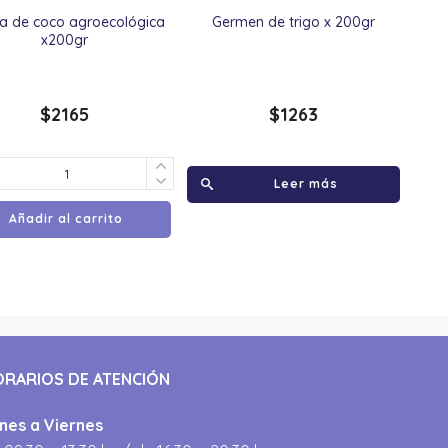
na de coco agroecológica
Germen de trigo x 200gr
x200gr
$
2165
$
1263
Leer más
Añadir al carrito
ORARIOS DE ATENCIÓN
nes a Viernes