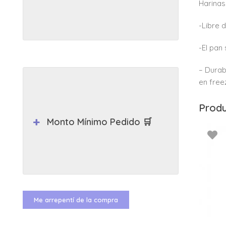
Harinas
-Libre 
-El pan
– Durab
en free
Produ
Monto Mínimo Pedido 🛒
Me arrepentí de la compra