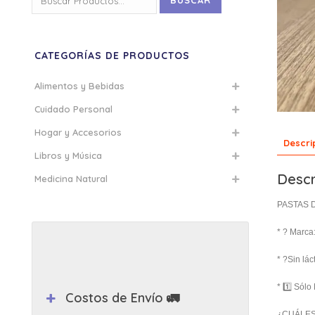
BUSCAR
por:
CATEGORÍAS DE PRODUCTOS
Alimentos y Bebidas
Cuidado Personal
Hogar y Accesorios
Descri
Libros y Música
Descr
Medicina Natural
PASTAS 
* ? Marca
* ⁠?Sin lá
* 1️⃣ ⁠Sól
Costos de Envío 🚛
¿CUÁLE