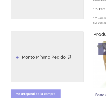
* ?? ⁠Para
* ⁠? Para
ser con a
Produ
S
Monto Mínimo Pedido 🛒
Me arrepentí de la compra
Pasta 