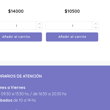
$
14000
$
10500
Añadir al carrito
Añadir al carrito
ORARIOS DE ATENCIÓN
nes a Viernes
 09:30 a 13:30 hs / de 16:30 a 20:30 hs
ábados
de 10 a 14 hs