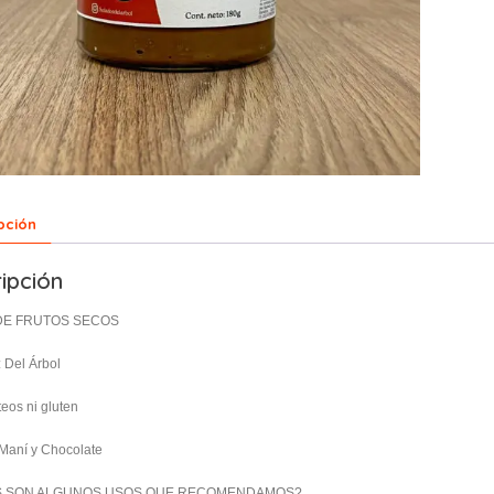
pción
ipción
DE FRUTOS SECOS
: Del Árbol
cteos ni gluten
o Maní y Chocolate
S SON ALGUNOS USOS QUE RECOMENDAMOS?