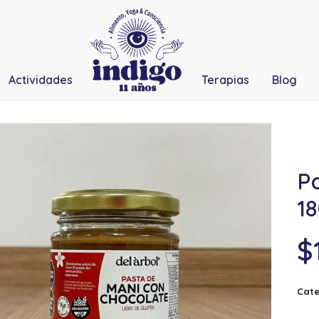
Actividades
Terapias
Blog
P
18
$
Cate