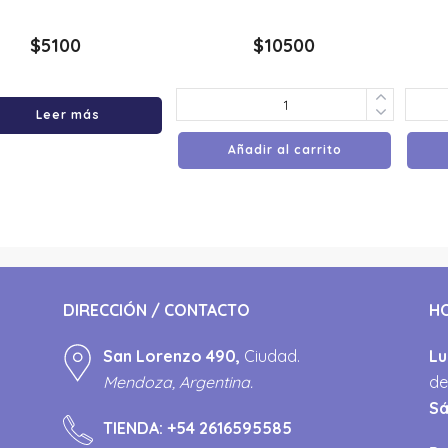
$
5100
$
10500
Leer más
Añadir al carrito
DIRECCIÓN / CONTACTO
H
San Lorenzo 490,
Ciudad.
Lu
Mendoza, Argentina.
de
S
TIENDA:
+54 2616595585