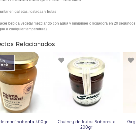
 untar en galletas, tostadas y frutas
 hacer bebida vegetal mezclando con agua y minipimer o licuadora en 20 segundos
gua a cualquier temperatura)
ctos Relacionados
Sin
tock
de maní natural x 400gr
Chutney de frutas Sabores x
Girg
200gr