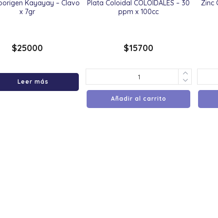
origen Kayayay – Clavo
Plata Coloidal COLÖIDALES – 30
Zinc 
x 7gr
ppm x 100cc
$
25000
$
15700
Leer más
Añadir al carrito