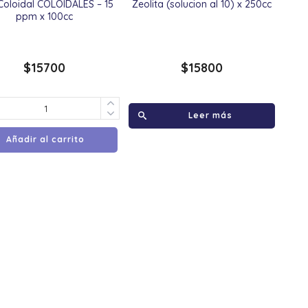
Coloidal COLÖIDALES – 15
Zeolita (solucion al 10) x 250cc
ppm x 100cc
$
15700
$
15800
Leer más
Añadir al carrito