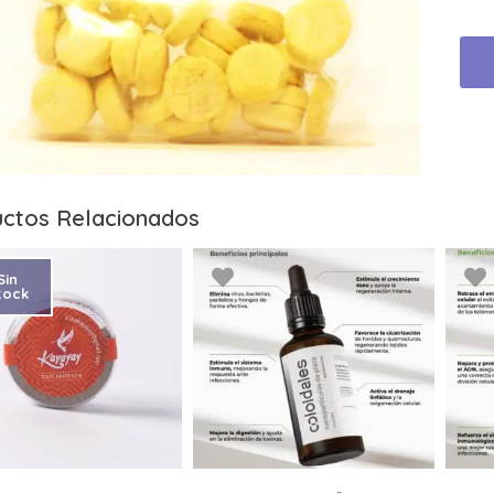
ctos Relacionados
Sin
tock