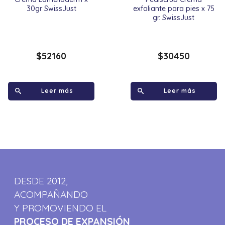
30gr SwissJust
exfoliante para pies x 75
gr. SwissJust
$
52160
$
30450
Leer más
Leer más
DESDE 2012,
ACOMPAÑANDO
Y PROMOVIENDO EL
PROCESO DE EXPANSIÓN