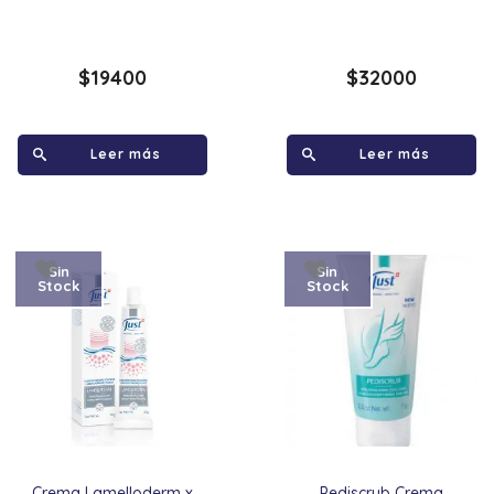
$
19400
$
32000
Leer más
Leer más
Sin
Sin
Stock
Stock
Crema Lamelloderm x
Pediscrub Crema