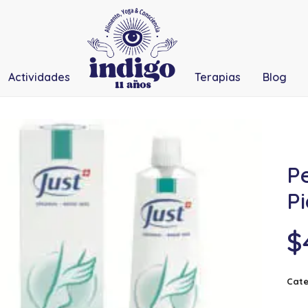
Actividades
Terapias
Blog
P
Pi
$
Cate