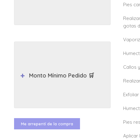
Pies ca
Realiza
gotas d
Vaporiz
Humecta
Callos 
Monto Mínimo Pedido 🛒
Realiza
Exfolia
Humecta
Pies re
Me arrepentí de la compra
Aplicar