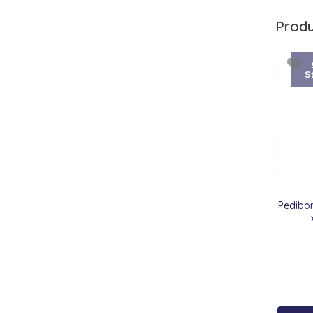
Produ
S
Pedibo