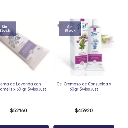
Sin
Sin
Stock
Stock
rema de Lavanda con
Gel Cremoso de Consuelda x
melis x 60 gr. SwissJust
60gr. SwissJust
$
52160
$
45920