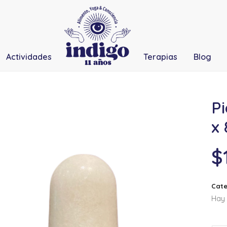
Actividades
Terapias
Blog
P
x
$
Cate
Hay 