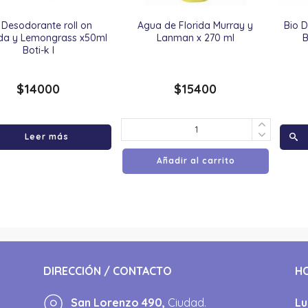
 Desodorante roll on
Agua de Florida Murray y
Bio D
da y Lemongrass x50ml
Lanman x 270 ml
Boti-k l
$
14000
$
15400
Leer más
Añadir al carrito
DIRECCIÓN / CONTACTO
H
San Lorenzo 490,
Ciudad.
Lu