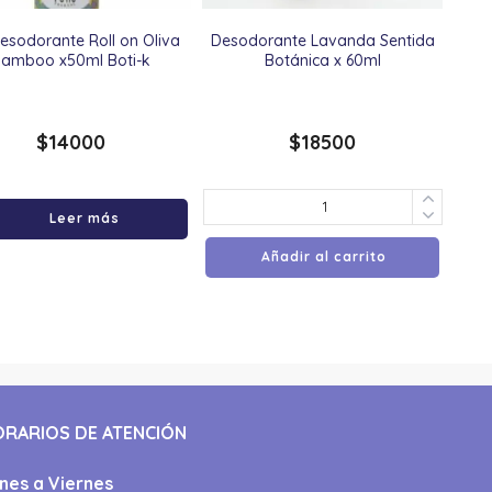
esodorante Roll on Oliva
Desodorante Lavanda Sentida
Bamboo x50ml Boti-k
Botánica x 60ml
$
14000
$
18500
Leer más
Añadir al carrito
ORARIOS DE ATENCIÓN
nes a Viernes