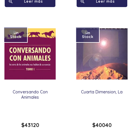
Leer más
Leer más
Sin
Sin
Stock
Stock
Conversando Con
Cuarta Dimension, La
Animales
$
43120
$
40040