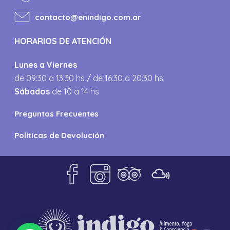
contacto@enindigo.com.ar
HORARIOS DE ATENCIÓN
Lunes a Viernes
de 09:30 a 13:30 hs / de 16:30 a 20:30 hs
Sábados
de 10 a 14 hs
Preguntas Frecuentes
Políticas de Devolución