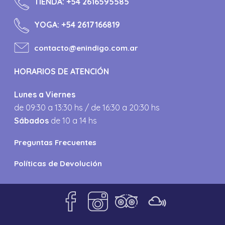
TIENDA:
+54 2616595585
YOGA:
+54 2617166819
contacto@enindigo.com.ar
HORARIOS DE ATENCIÓN
Lunes a Viernes
de 09:30 a 13:30 hs / de 16:30 a 20:30 hs
Sábados
de 10 a 14 hs
Preguntas Frecuentes
Políticas de Devolución