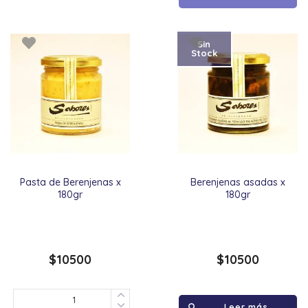
Sin
Stock
Pasta de Berenjenas x
Berenjenas asadas x
180gr
180gr
$
10500
$
10500
Leer más