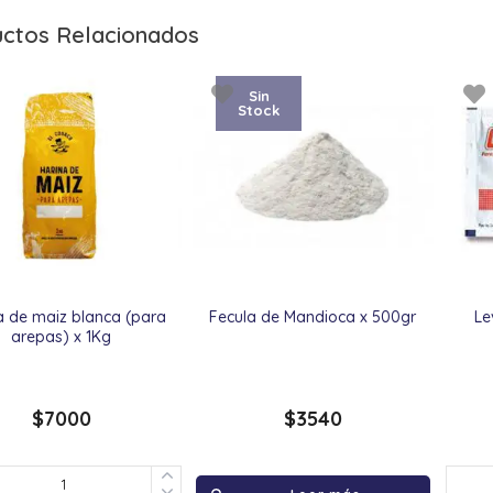
ctos Relacionados
Sin
Stock
a de maiz blanca (para
Fecula de Mandioca x 500gr
Le
arepas) x 1Kg
$
7000
$
3540