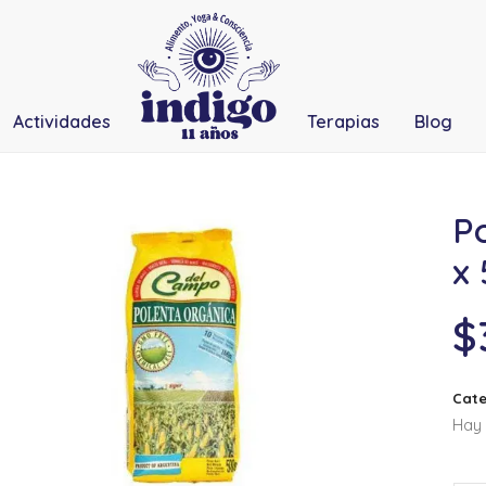
Actividades
Terapias
Blog
P
x
$
Cate
Hay 