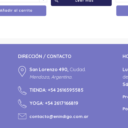
Leer más
Añadir al carrito
DIRECCIÓN / CONTACTO
H
San Lorenzo 490,
Ciudad.
Lu
Mendoza, Argentina.
de
S
TIENDA:
+54 2616595585
Pr
YOGA:
+54 2617166819
Po
contacto@enindigo.com.ar