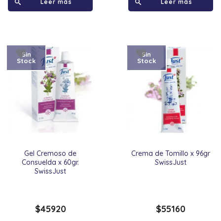
Leer más
Leer más
Sin
Sin
Stock
Stock
Gel Cremoso de
Crema de Tomillo x 96gr
Consuelda x 60gr.
SwissJust
SwissJust
$
45920
$
55160