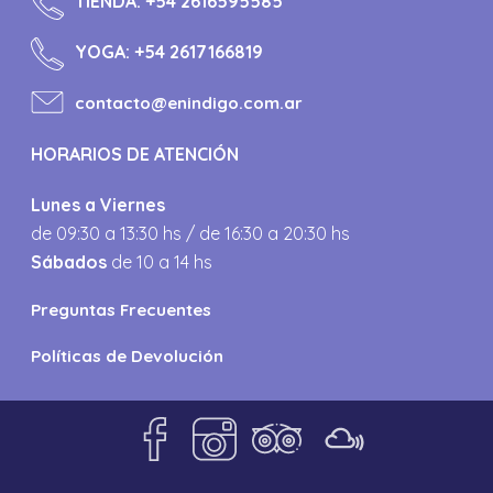
TIENDA:
+54 2616595585
YOGA:
+54 2617166819
contacto@enindigo.com.ar
HORARIOS DE ATENCIÓN
Lunes a Viernes
de 09:30 a 13:30 hs / de 16:30 a 20:30 hs
Sábados
de 10 a 14 hs
Preguntas Frecuentes
Políticas de Devolución