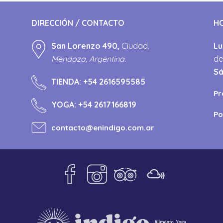
DIRECCIÓN / CONTACTO
H
San Lorenzo 490,
Ciudad.
Lu
Mendoza, Argentina.
de
S
TIENDA:
+54 2616595585
Pr
YOGA:
+54 2617166819
Po
contacto@enindigo.com.ar