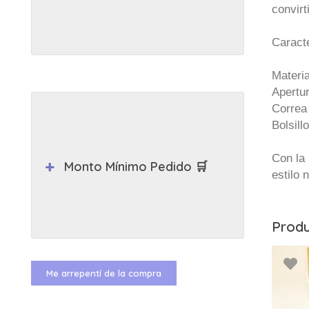
convirt
Caracte
Materia
Apertur
Correa
Bolsill
Con la
Monto Mínimo Pedido 🛒
estilo 
Produ
Me arrepentí de la compra