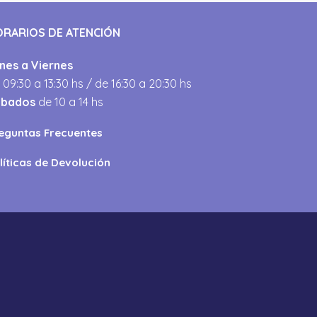
ORARIOS DE ATENCIÓN
nes a Viernes
 09:30 a 13:30 hs / de 16:30 a 20:30 hs
ábados
de 10 a 14 hs
eguntas Frecuentes
líticas de Devolución