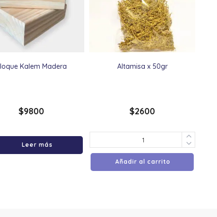
loque Kalem Madera
Altamisa x 50gr
$
9800
$
2600
Leer más
Añadir al carrito