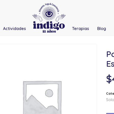
Actividades
Terapias
Blog
P
E
$
Cate
Solo